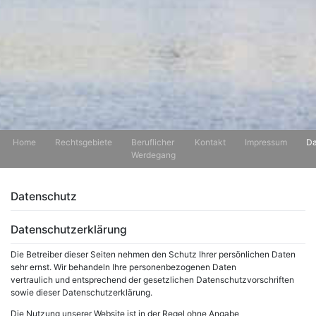
Home
Rechtsgebiete
Beruflicher
Kontakt
Impressum
Da
Werdegang
Datenschutz
Datenschutzerklärung
Die Betreiber dieser Seiten nehmen den Schutz Ihrer persönlichen Daten
sehr ernst. Wir behandeln Ihre personenbezogenen Daten
vertraulich und entsprechend der gesetzlichen Datenschutzvorschriften
sowie dieser Datenschutzerklärung.
Die Nutzung unserer Website ist in der Regel ohne Angabe